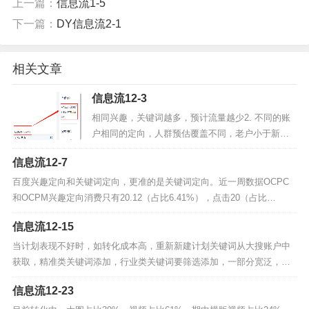
上一篇：
信息流1-5
下一篇：
DY信息流2-1
相关文章
信息流12-3
相同兴趣，关键词越多，预计流量越少2. 不同的账
户相同的定向，人群预估覆盖不同，老户小于新户3.
不同账户相同定向，OCPC的目标转化出价不同，新
信息流12-7
户的出价大于老户...
百度兴趣定向和关键词定向，更准的是关键词定向。近一周数据OCPC
和OCPM兴趣定向消费只有20.12（占比6.41%），点击20（占比
8%），展现1336（6.28%）。男性：展现占比66.29%，点...
信息流12-15
当计划表现不好时，如转化成本高，重新新建计划关键词从大搜账户中
获取，精准类关键词添加，行业类关键词要筛选添加，一部分宽泛，一
部分准确，字数4-10字左右...
信息流12-23