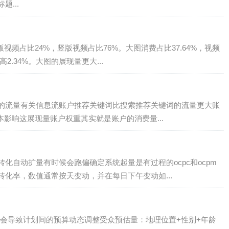
...
视频占比24%，竖版视频占比76%。大图消费占比37.64%，视频
2.34%。大图的展现量更大...
的流量有关信息流账户推荐关键词比搜索推荐关键词的流量更大账
成本影响这展现量账户权重其实就是账户的消费量...
化自动扩量有时候会跑偏确定系统起量是有过程的ocpc和ocpm
化率，数值通常按天变动，并在每日下午变动如...
会导致计划间的预算动态调整受众预估量：地理位置+性别+年龄